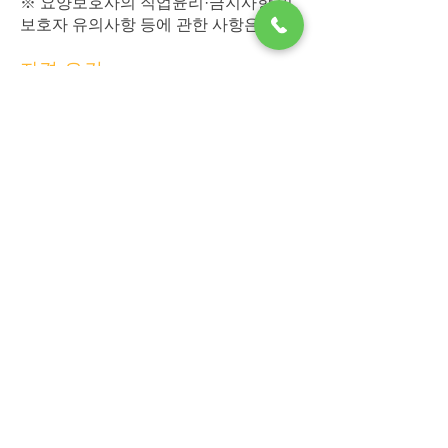
※ 요양보호사의 직업윤리·금지사항 및
보호자 유의사항 등에 관한 사항은 추후
표준교재 및 장기요양보험법령 등에
자격 요건
규정될 예정입니다.
요양보호사는 누구나 자격 취득이 가
능합니다.( 나이나 학력 무관)
요양보호사 자격취득은 지정된 교육
기간에서 소정의 교육을 받아야 합니
다.
요양보호사 자격증을 취득하시면 누
구나 협회 회원이 될 수 있습니다.
노원요양보호사교육원
| 대표 : 송경희 | 사업자등록번호:
217-90-70838
|
서울특별시 노원구 상계2동 370-14
​2층
| TEL :
02-930-7708
Copyright (C) 노원요양보호사교육원. All rights reserved.